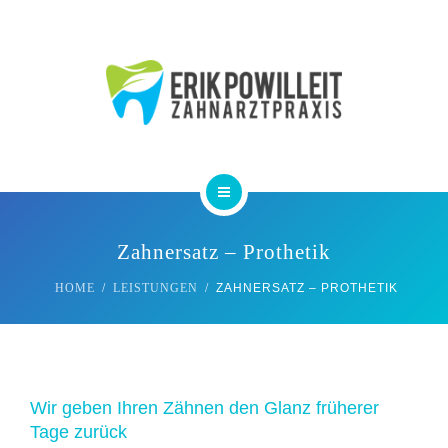
PRAXIS
ZAHNÄRZTE
KONTAKT
IMPRESSUM
HOME
Zahnersatz – Prothetik
LEISTUNGEN
HOME
LEISTUNGEN
ZAHNERSATZ – PROTHETIK
PRAXIS
ZAHNÄRZTE
Wir geben Ihren Zähnen den Glanz früherer
KONTAKT
Tage zurück