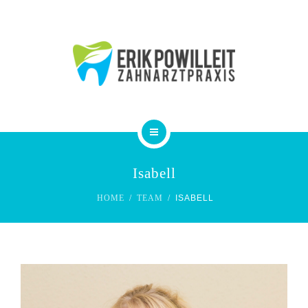
PRAXIS
ZAHNÄRZTE
KONTAKT
IMPRESSUM
HOME
Isabell
LEISTUNGEN
HOME
TEAM
ISABELL
PRAXIS
ZAHNÄRZTE
KONTAKT